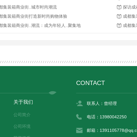
都集装箱商业街..城市时尚潮流
探访成
都集装箱商业街打造新时尚购物体验
成都集
都集装箱商业街..潮流：成为年轻人..聚集地
成都集
CONTACT
关于我们
联系人：曾经理
公司简介
电话：13980042250
公司环境
邮箱：1391105778@qq.