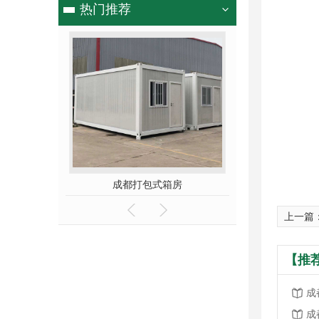
热门推荐
住宅
成都打包式箱房
成都集装
上一篇
【推
成
成