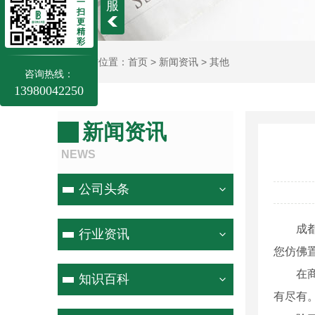
一
服
扫
更
精
彩
当前位置：
首页
>
新闻资讯
>
其他
咨询热线：
13980042250
新闻资讯
NEWS
公司头条
成
行业资讯
您仿佛
在
知识百科
有尽有