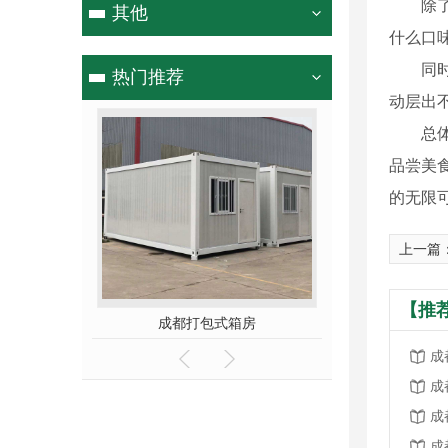
除
其他
什么口
同
热门推荐
动层出
总
品尝美
的无限
上一篇
【推
住宅
成都打包式箱房
成都集装
成
成
成
成