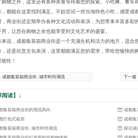
了购物之外，这里还有各种美食等待着您的探索。小吃摊、餐车
味，都能在这里找到满足。不妨尝试一些当地特色小吃，感受成
时，商业街还定期举办各种文化活动和表演，为您带来丰富多彩
不穷，让您在购物之余也能享受到文化艺术的盛宴。
体来说，成都集装箱商业街是一个充满生机和活力的地方，适合
食，还是欣赏文化表演，这里都能满足您的需求，带给您愉快的
可能性！
：
成都集装箱商业街..城市时尚潮流
下一篇
荐阅读】↓
箱商业街
四川集装箱酒店
都集装箱商业街的潮流风向
成都集
都打包式箱房
成都集
都集装箱商业街..城市时尚潮流
探访成
都集装箱商业街打造新时尚购物体验
成都集