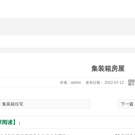
集装箱房屋
作者：admin 发布日期： 2022-07-12
：
集装箱住宅
下一篇
荐阅读】↓