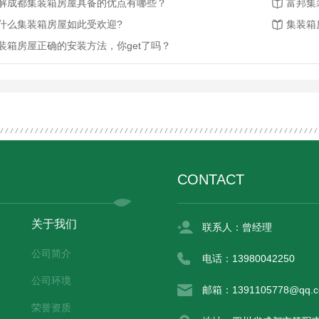
解成都集装箱房屋具备的优点有哪些？
什么集装箱房屋如此受欢迎?
集装箱
装箱房屋正确的安装方法，你get了吗？
箱住宅
成都打包式箱房
成都集
CONTACT
关于我们
联系人：曾经理
公司简介
电话：13980042250
公司环境
邮箱：1391105778@qq.
荣誉资质