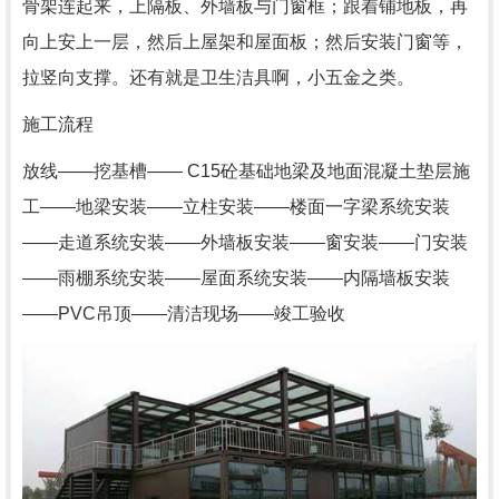
骨架连起来，上隔板、外墙板与门窗框；跟着铺地板，再
向上安上一层，然后上屋架和屋面板；然后安装门窗等，
拉竖向支撑。还有就是卫生洁具啊，小五金之类。
施工流程
放线——挖基槽—— C15砼基础地梁及地面混凝土垫层施
工——地梁安装——立柱安装——楼面一字梁系统安装
——走道系统安装——外墙板安装——窗安装——门安装
——雨棚系统安装——屋面系统安装——内隔墙板安装
——PVC吊顶——清洁现场——竣工验收