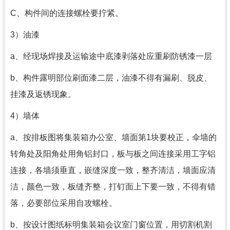
C、构件间的连接螺栓要拧紧。
3）油漆
a、经现场焊接及运输途中底漆剥落处应重刷防锈漆一层
b、构件露明部位刷面漆二层，油漆不得有漏刷、脱皮、
挂漆及返锈现象。
4）墙体
a、按排板图将集装箱办公室、墙面第1块要校正，伞墙的
转角处及阳角处用角铝封口，板与板之间连接采用工字铝
连接，各墙须垂直，嵌缝深度一致，整齐清洁，墙面应清
洁，颜色一致，板缝齐整，打钉面上下要一致，不得有错
落，必要部位采用自攻螺栓。
b、按设计图纸标明集装箱会议室门窗位置，用切割机割