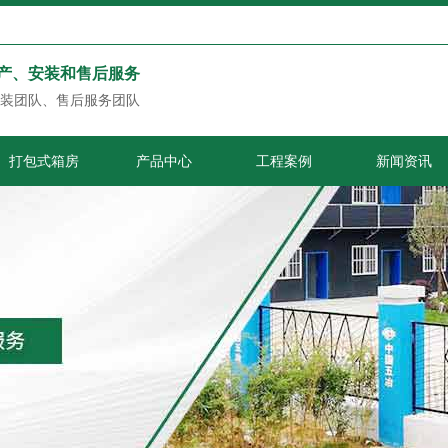
产、安装和售后服务
装团队、售后服务团队
打包式箱房
产品中心
工程案例
新闻资讯