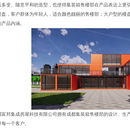
活多变、随意平和的造型，也使得集装箱售楼部在产品表达上更
楼盘，客户群体为年轻人，适合颜色靓丽的售楼部；大户型的楼
的产品内涵。
都富邦集成房屋科技有限公司拥有成都集装箱售楼部的设计、生
好每一个客户。