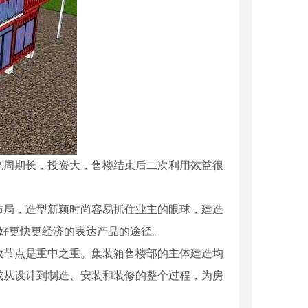
筑周期长，投资大，售楼结束后二次利用效益很
布局，造型新颖时尚容易抓住业主的眼球，建造
更好更快更经济的表达产品的途径。
放节点是重中之重。集装箱售楼部的主体建造均
成从设计到制造、安装和装修的整个过程，为房