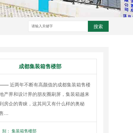
搜索
成都集装箱售楼部
——
近两年不断有高颜值的成都集装箱售楼
地产界和设计界的朋友圈刷屏，集装箱越来
到房企的青睐，这其间又有什么样的奥秘
售…
别：
集装箱售楼部