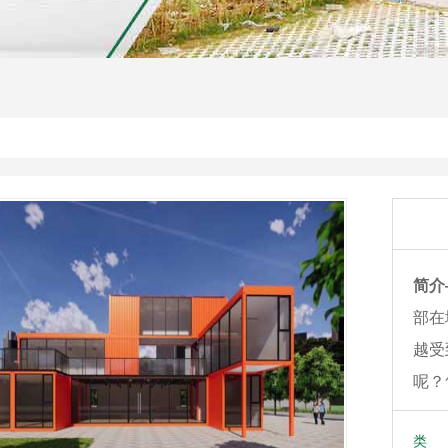
简介
部在
越受
呢？
类 