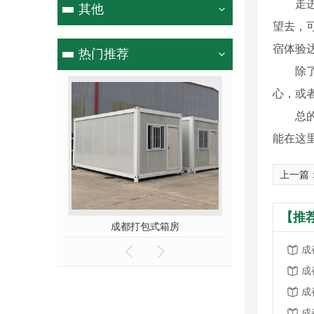
走
其他
望去，
宿体验达
热门推荐
除
心，或
总
能在这
上一篇
【推
住宅
成都打包式箱房
成都集装
成
成
成
成