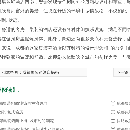
进集装箱酒店内部，您会发现每个房间都经过精心设计和布置，
可欣赏到窗外的美景，让您在舒适的环境中尽情放松。不仅如此，
到..状态。
了舒适的客房，集装箱酒店还设有各种休闲娱乐设施，满足不同
者在健身房里锻炼身体。此外，周边还有很多景点和美食选择，
的来说，成都的这家集装箱酒店以其独特的设计理念和..的服务
里找到家的温暖和舒适。欢迎您来体验这个城市的别样之美，与
：
创意空间：成都集装箱酒店探秘
下一篇
荐阅读】↓
箱商业街
四川集装箱酒店
都集装箱商业街的潮流风向
成都集
都打包式箱房
成都集
都集装箱商业街..城市时尚潮流
探访成
都集装箱商业街打造新时尚购物体验
成都集