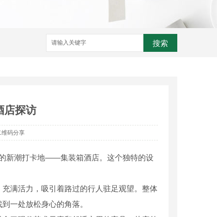
搜索
酒店探访
二维码分享
都的新潮打卡地——集装箱酒店。这个独特的设
，充满活力，吸引着路过的行人驻足观望。整体
找到一处放松身心的角落。