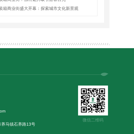
装箱商业街盛大开幕：探索城市文化新景观
com
微信二维码
养马镇石养路13号