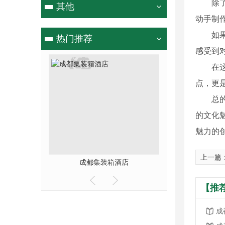
除
其他
动手制
如
热门推荐
感受到对
在
点，更
总
的文化
魅力的
上一篇
成都集装箱酒店
成都集装
【推
成