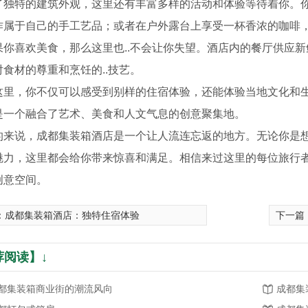
了独特的建筑外观，这里还有丰富多样的活动和体验等待着你。
作属于自己的手工艺品；或者在户外露台上享受一杯香浓的咖啡
果你喜欢美食，那么这里也..不会让你失望。酒店内的餐厅供应
食材的尊重和烹饪的..技艺。
这里，你不仅可以感受到别样的住宿体验，还能体验当地文化和
是一个融合了艺术、美食和人文气息的创意聚集地。
的来说，成都集装箱酒店是一个让人流连忘返的地方。无论你是
魅力，这里都会给你带来惊喜和满足。相信来过这里的每位旅行
创意空间。
：
成都集装箱酒店：独特住宿体验
下一篇
箱住宅
成都打包式箱房
成都集
荐阅读】↓
都集装箱商业街的潮流风向
成都集