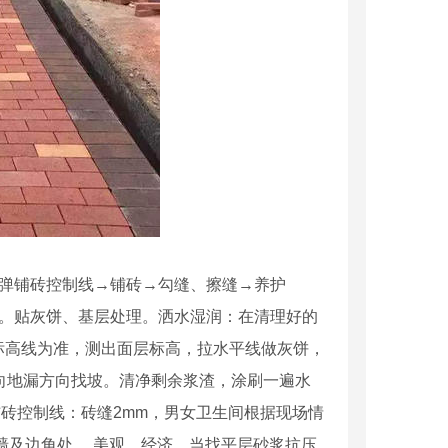
弹铺砖控制线→铺砖→勾缝、擦缝→养护
。贴灰饼、基层处理。洒水湿润：在清理好的
平标高线为准，测出面层标高，拉水平线做灰饼，
向地漏方向找坡。清净剩余浆渣，涂刷一遍水
弹铺砖控制线：砖缝2mm，男女卫生间根据现场情
墙及边角处， 美观、经济。当找平层砂浆抗压