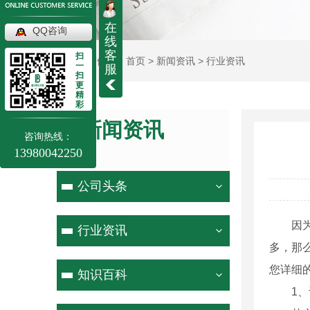
在
QQ咨询
线
客
扫
当前位置：
首页
>
新闻资讯
>
行业资讯
一
服
扫
更
精
彩
新闻资讯
咨询热线：
13980042250
NEWS
公司头条
因为透
行业资讯
多，那
您详细
知识百科
1、认