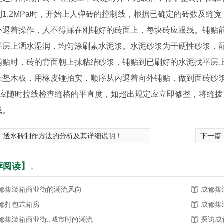
到1.2MPa时，开始上人弹砖的控制线，根据已确定的砖数及缝
外退着操作，人不得踩在刚铺好的砖面上，每块砖应跟线。铺贴
平层上洒水湿润，均匀涂刷素水泥浆。水泥砂浆为干硬性砂浆，配合
铺贴时，砖的背面朝上抹粘结砂浆，铺贴到已刷好的水泥找平层
上垫木板，用橡皮锤拍实，顺序从内退着向外铺贴，做到面砖砂
，应随时拉线检查缝格的平直度，如超出规定应立即修整，将缝
成。
：
透水砖制作方法的分析及其详细说明！
下一篇
荐阅读】↓
都集装箱商业街的潮流风向
成都集
都打包式箱房
成都集
都集装箱商业街..城市时尚潮流
探访成