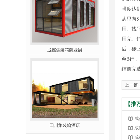
强度达
从里向
用。找
用完。
后，砖
成都集装箱商业街
至3行
结前完
上一篇
【推
成
四川集装箱酒店
成
成