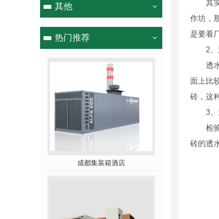
其实我
其他
作坊，
是要看厂
热门推荐
2、观
透水砖
面上比
砖，这
3、透
检验透
砖的透
成都集装箱酒店