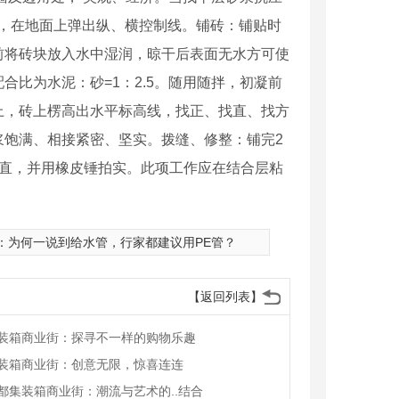
宽，在地面上弹出纵、横控制线。铺砖：铺贴时
前将砖块放入水中湿润，晾干后表面无水方可使
比为水泥：砂=1：2.5。随用随拌，初凝前
上，砖上楞高出水平标高线，找正、找直、找方
浆饱满、相接紧密、坚实。拨缝、修整：铺完2
拨直，并用橡皮锤拍实。此项工作应在结合层粘
：
为何一说到给水管，行家都建议用PE管？
【返回列表】
装箱商业街：探寻不一样的购物乐趣
装箱商业街：创意无限，惊喜连连
都集装箱商业街：潮流与艺术的..结合