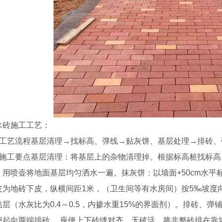
砖施工工艺：
艺流程基层清理→找标高、弹线→贴灰饼、基层处理→排砖、
工要点基层清理：将基层上的杂物清理掉。根据标高桩找标高
，用喷壶将地面基层均匀洒水一遍。抹灰饼：以墙面+50cm水
皮为地砖下皮，纵横间距1米，（卫生间等有水房间）按5‰坡度
层（水灰比为0.4～0.5，内掺水重15%的界面剂）。排砖、
便起向两端排砖， 座便上下砖缝对齐，无破活，将非整砖排在靠