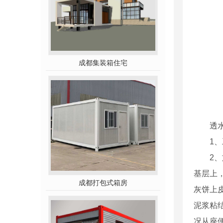
成都集装箱住宅
透水
1、工
2、施
基层上
成都打包式箱房
灰饼上
泥浆粘结
况从座